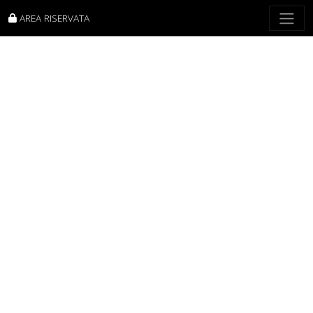
AREA RISERVATA
Per reimpostare la password, inserisci il tuo indirizzo
e-mail o nome utente qui sotto.